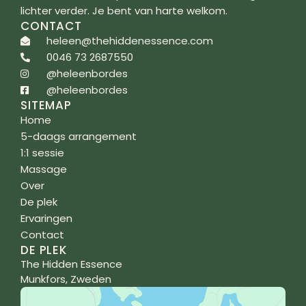
lichter verder. Je bent van harte welkom.
CONTACT
heleen@thehiddenessence.com
0046 73 2687550
@heleenbordes
@heleenbordes
SITEMAP
Home
5-daags arrangement
1:1 sessie
Massage
Over
De plek
Ervaringen
Contact
DE PLEK
The Hidden Essence
Munkfors, Zweden